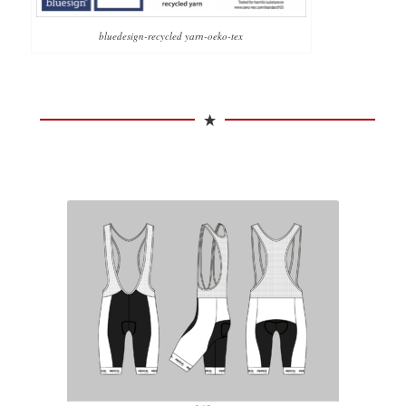
bluedesign-recycled yarn-oeko-tex