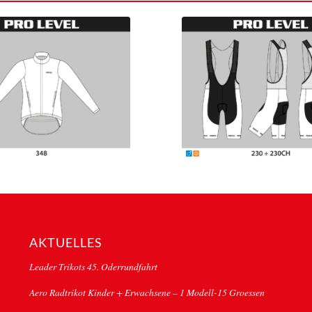
AKTUELLES
Leader Trikots 45. Oderrundfahrt
Aero Radtrikot Kinder + Erwachsene – 1 Modell-15 Groessen