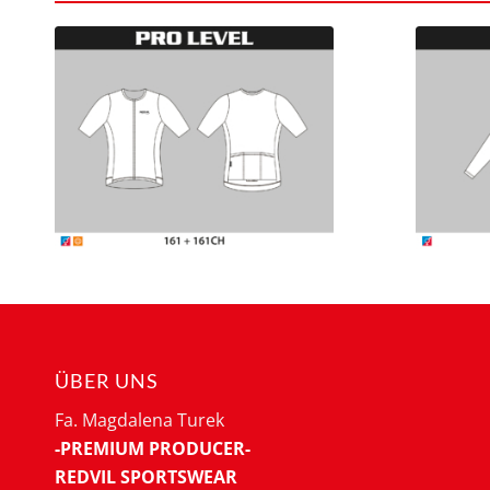
ÜBER UNS
Fa. Magdalena Turek
-PREMIUM PRODUCER-
REDVIL SPORTSWEAR