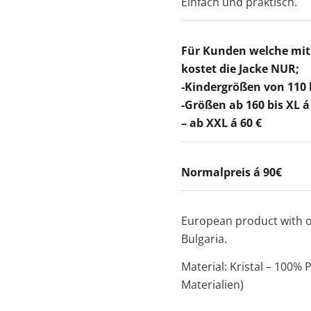
Einfach und praktisch.
Für Kunden welche mit
kostet die Jacke NUR;
-Kindergrößen von 110 b
-Größen ab 160 bis XL á
– ab XXL á 60 €
Normalpreis á 90€
European product with o
Bulgaria.
Material: Kristal – 100%
Materialien)