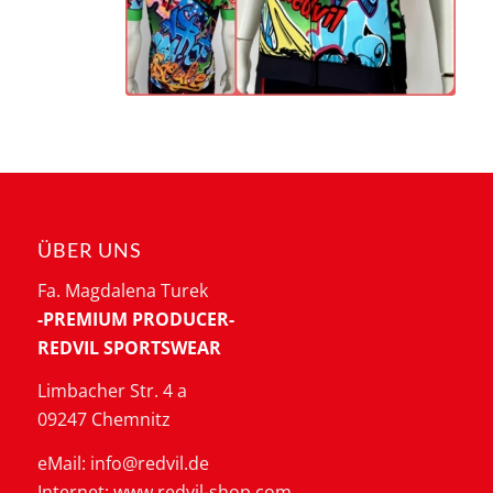
ÜBER UNS
Fa. Magdalena Turek
-PREMIUM PRODUCER-
REDVIL SPORTSWEAR
Limbacher Str. 4 a
09247 Chemnitz
eMail: info@redvil.de
Internet: www.redvil-shop.com