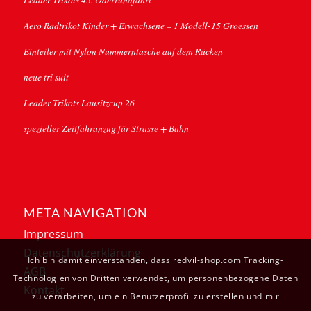
Aero Radtrikot Kinder + Erwachsene – 1 Modell-15 Groessen
Einteiler mit Nylon Nummerntasche auf dem Rücken
neue tri suit
Leader Trikots Lausitzcup 26
spezieller Zeitfahranzug für Strasse + Bahn
META NAVIGATION
Impressum
Datenschutzerklärung
Ich bin damit einverstanden, dass redvil-shop.com Tracking-
AGB
Technologien von Dritten verwendet, um personenbezogene Daten
Kontakt
zu verarbeiten, um ein Benutzerprofil zu erstellen und mir