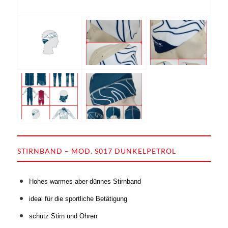
STIRNBAND – MOD. S017 DUNKELPETROL
Hohes warmes aber dünnes Stirnband
i
deal für die sportliche Betätigung
s
chütz Stirn und Ohren