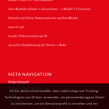
Aero Radtrikot Kinder + Erwachsene – 1 Modell-15 Groessen
Einteiler mit Nylon Nummerntasche auf dem Rücken
neue tri suit
Leader Trikots Lausitzcup 26
spezieller Zeitfahranzug für Strasse + Bahn
META NAVIGATION
Impressum
Datenschutzerklärung
Ich bin damit einverstanden, dass redvil-shop.com Tracking-
AGB
Technologien von Dritten verwendet, um personenbezogene Daten
Kontakt
zu verarbeiten, um ein Benutzerprofil zu erstellen und mir