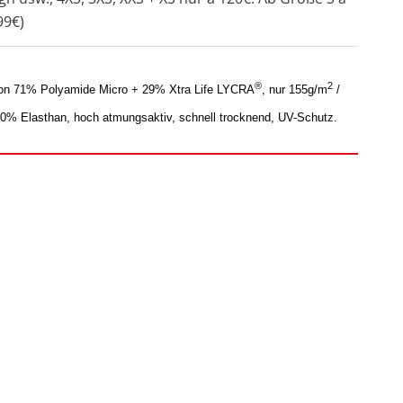
99€)
®
2
eflon 71% Polyamide Micro + 29% Xtra Life LYCRA
, nur 155g/m
/
 Elasthan, hoch atmungsaktiv, schnell trocknend, UV-Schutz.