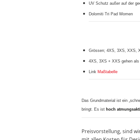
UV Schutz außer auf der ge
Dolomiti Tri Pad Women
Grössen; 4XS, 3XS, XXS, X
4XS, 3XS + XXS gehen als 
Link
Maßtabelle
Das Grundmaterial ist ein „schn
bringt. Es ist
hoch atmungsakt
Preisvorstellung, sind w
mit allen Kosten für Desi