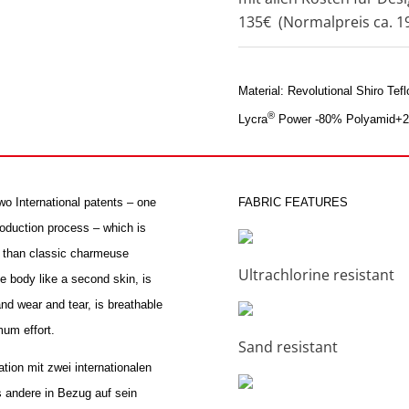
135€ (Normalpreis ca. 1
Material: Revolutional Shiro T
®
Lycra
Power -80% Polyamid+20%
wo International patents – one
FABRIC FEATURES
production process – which is
er than classic charmeuse
Ultrachlorine resistant
e body like a second skin, is
and wear and tear, is breathable
mum effort.
Sand resistant
ion mit zwei internationalen
s andere in Bezug auf sein