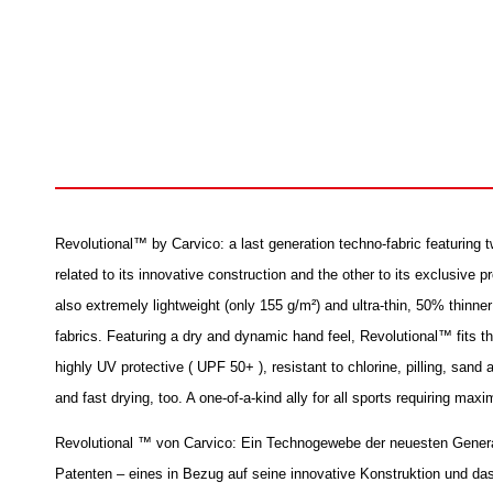
Revolutional™ by Carvico: a last generation techno-fabric featuring t
related to its innovative construction and the other to its exclusive 
also extremely lightweight (only 155 g/m²) and ultra-thin, 50% thinn
fabrics. Featuring a dry and dynamic hand feel, Revolutional™ fits th
highly UV protective ( UPF 50+ ), resistant to chlorine, pilling, sand 
and fast drying, too. A one-of-a-kind ally for all sports requiring maxi
Revolutional ™ von Carvico: Ein Technogewebe der neuesten Generat
Patenten – eines in Bezug auf seine innovative Konstruktion und da