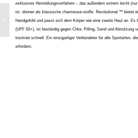
exklusives Herstellungsverfahren -, das außerdem extrem leicht (nur
ist. dünner als klassische charmeuse-stoffe. Revolutional ™ bietet
Funktions-T-Shirt
Kurzam 1008 + 1008CH
Handgefühl und passt sich dem Körper wie eine zweite Haut an. Es 
+ 1008W
(UPF 50+), ist beständig gegen Chlor, Pilling, Sand und Abnutzung 
trocknet schnell. Ein einzigartiger Verbündeter für alle Sportarten, 
erfordern.