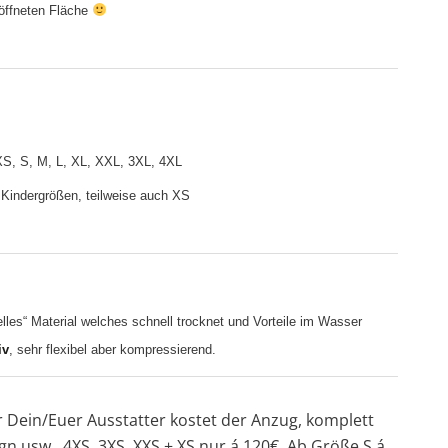
öffneten Fläche
S, S, M, L, XL, XXL, 3XL, 4XL
Kindergrößen, teilweise auch XS
elles“ Material welches schnell trocknet und Vorteile im Wasser
iv
, sehr flexibel aber kompressierend.
ir Dein/Euer Ausstatter kostet der Anzug, komplett
gn usw., 4XS, 3XS, XXS + XS nur á 120€. Ab Größe S á