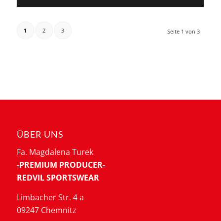
1
2
3
Seite 1 von 3
ÜBER UNS
Fa. Magdalena Turek
-PREMIUM PRODUCER-
REDVIL SPORTSWEAR
Limbacher Str. 4 a
09247 Chemnitz