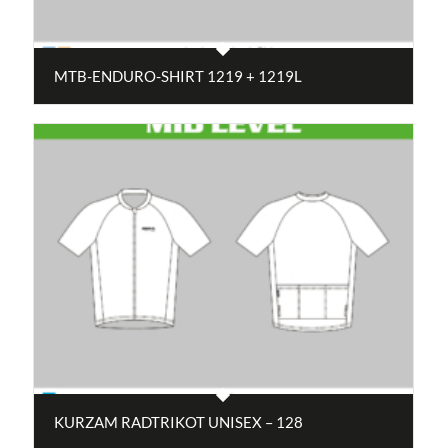
MTB-ENDURO-SHIRT 1219 + 1219L
KURZAM RADTRIKOT UNISEX – 128