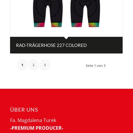
RAD-TRÄGERHOSE 227 COLORED
1
2
3
Seite 1 von 3
ÜBER UNS
Fa. Magdalena Turek
-PREMIUM PRODUCER-