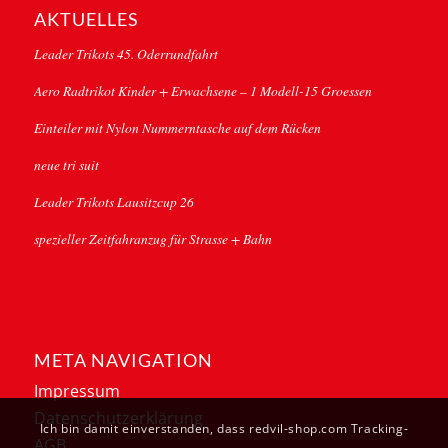
AKTUELLES
Leader Trikots 45. Oderrundfahrt
Aero Radtrikot Kinder + Erwachsene – 1 Modell-15 Groessen
Einteiler mit Nylon Nummerntasche auf dem Rücken
neue tri suit
Leader Trikots Lausitzcup 26
spezieller Zeitfahranzug für Strasse + Bahn
META NAVIGATION
Impressum
Datenschutzerklärung
Ich bin damit einverstanden, dass redvil-shop.com Tracking-
AGB