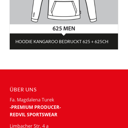
HOODIE KANGAROO BEDRUCKT 625 + 625CH
ÜBER UNS
Fa. Magdalena Turek
-PREMIUM PRODUCER-
REDVIL SPORTSWEAR
Limbacher Str. 4 a