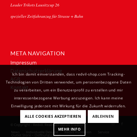
Leader Trikots Lausitzcup 26
spezieller Zeitfahranzug für Strasse + Bahn
META NAVIGATION
Impressum
Datenschutzerklärung
Ich bin damit einverstanden, dass redvil-shop.com Tracking-
AGB
Technologien von Dritten verwendet, um personenbezogene Daten
Kontakt
zu verarbeiten, um ein Benutzerprofil zu erstellen und mir
interessenbezogene Werbung anzuzeigen. Ich kann meine
Einwilligung jederzeit mit Wirkung für die Zukunft widerrufen.
ALLE COOKIES AKZEPTIEREN
ABLEHNEN
© Copyright - Redvil. Realisiert durch
Tradino
.
MEHR INFO
News
Individuelle Designe
Redvil Kollektion
Service
Outlet Store – Oeffnungszeiten