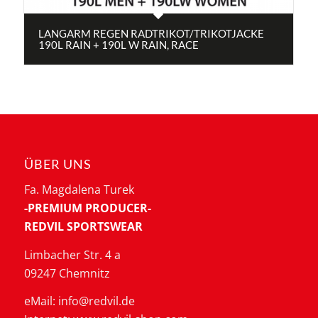
LANGARM REGEN RADTRIKOT/TRIKOTJACKE
190L RAIN + 190L W RAIN, RACE
ÜBER UNS
Fa. Magdalena Turek
-PREMIUM PRODUCER-
REDVIL SPORTSWEAR
Limbacher Str. 4 a
09247 Chemnitz
eMail: info@redvil.de