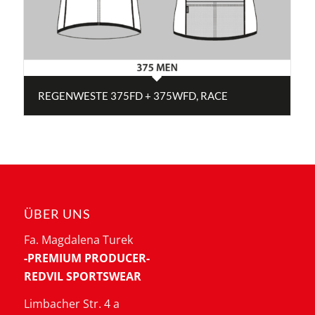
REGENWESTE 375FD + 375WFD, RACE
ÜBER UNS
Fa. Magdalena Turek
-PREMIUM PRODUCER-
REDVIL SPORTSWEAR
Limbacher Str. 4 a