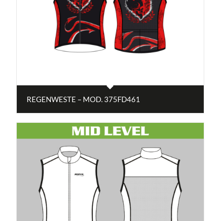
REGENWESTE – MOD. 375FD461