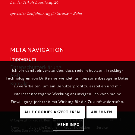
Leader Trikots Lausitzcup 26
spezieller Zeitfahranzug für Strasse + Bahn
META NAVIGATION
Impressum
Datenschutzerklärung
Ich bin damit einverstanden, dass redvil-shop.com Tracking-
AGB
Technologien von Dritten verwendet, um personenbezogene Daten
Kontakt
zu verarbeiten, um ein Benutzerprofil zu erstellen und mir
interessenbezogene Werbung anzuzeigen. Ich kann meine
Einwilligung jederzeit mit Wirkung für die Zukunft widerrufen.
ALLE COOKIES AKZEPTIEREN
ABLEHNEN
© Copyright - Redvil. Realisiert durch
Tradino
.
MEHR INFO
News
Individuelle Designe
Redvil Kollektion
Service
Outlet Store – Oeffnungszeiten