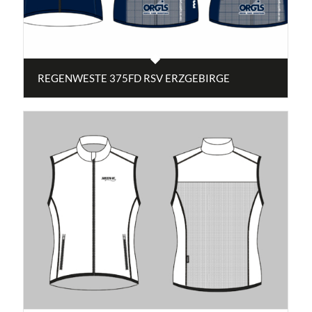
REGENWESTE 375FD RSV ERZGEBIRGE