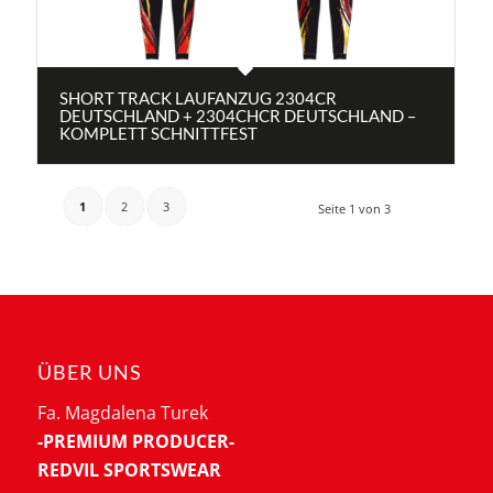
SHORT TRACK LAUFANZUG 2304CR
DEUTSCHLAND + 2304CHCR DEUTSCHLAND –
KOMPLETT SCHNITTFEST
1
2
3
Seite 1 von 3
ÜBER UNS
Fa. Magdalena Turek
-PREMIUM PRODUCER-
REDVIL SPORTSWEAR