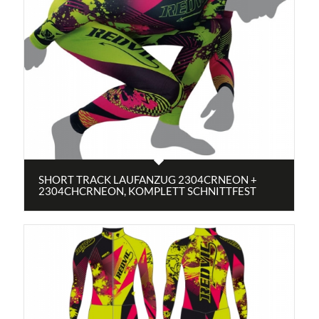
SHORT TRACK LAUFANZUG 2304CRNEON +
2304CHCRNEON, KOMPLETT SCHNITTFEST