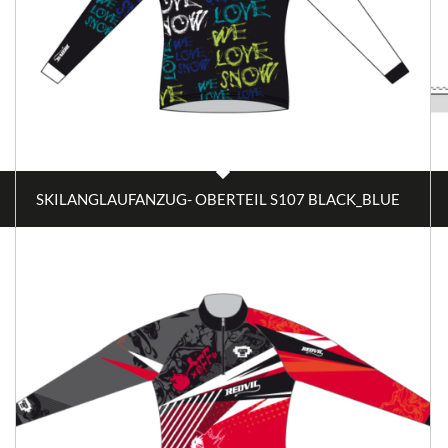
SKILANGLAUFANZUG- OBERTEIL S107 BLACK_BLUE