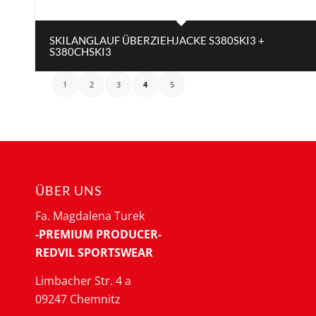
SKILANGLAUF ÜBERZIEHJACKE S380SKI3 +
S380CHSKI3
1
2
3
4
5
ÜBER UNS
Fa. Magdalena Turek
-PREMIUM PRODUCER-
REDVIL SPORTSWEAR
Limbacher Str. 4 a
09247 Chemnitz