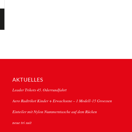
AKTUELLES
Leader Trikots 45. Oderrundfahrt
Aero Radtrikot Kinder + Erwachsene – 1 Modell-15 Groessen
Einteiler mit Nylon Nummerntasche auf dem Rücken
neue tri suit