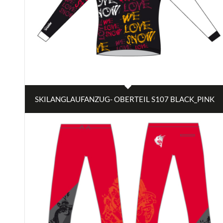
SKILANGLAUFANZUG- OBERTEIL S107 BLACK_PINK