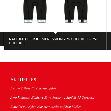
RADEINTEILER KOMPRESSION 296 CHECKED + 296L
CHECKED
AKTUELLES
Leader Trikots 45. Oderrundfahrt
Aero Radtrikot Kinder + Erwachsene – 1 Modell-15 Groessen
Einteiler mit Nylon Nummerntasche auf dem Rücken