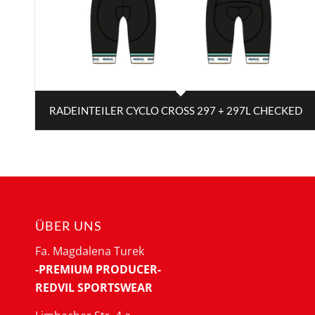
RADEINTEILER CYCLO CROSS 297 + 297L CHECKED
ÜBER UNS
Fa. Magdalena Turek
-PREMIUM PRODUCER-
REDVIL SPORTSWEAR