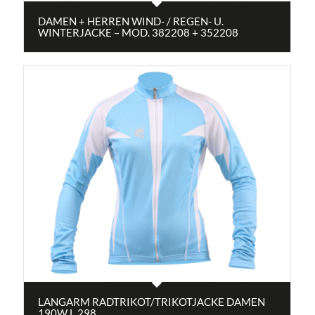
DAMEN + HERREN WIND- / REGEN- U.
WINTERJACKE – MOD. 382208 + 352208
LANGARM RADTRIKOT/TRIKOTJACKE DAMEN
190W L 298