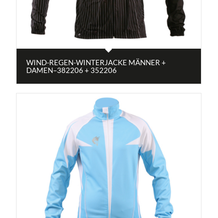
WIND-REGEN-WINTERJACKE MÄNNER +
DAMEN–382206 + 352206