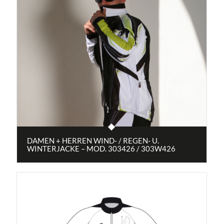
DAMEN + HERREN WIND- / REGEN- U.
WINTERJACKE – MOD. 303426 / 303W426