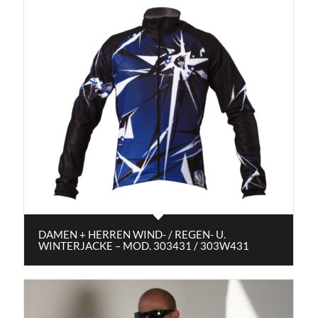
DAMEN + HERREN WIND- / REGEN- U.
WINTERJACKE – MOD. 303431 / 303W431