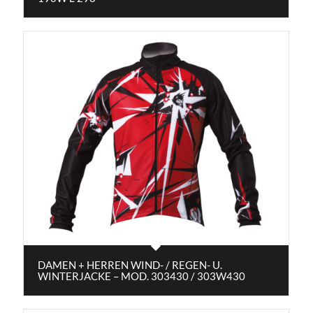
DAMEN + HERREN WIND- / REGEN- U.
WINTERJACKE – MOD. 303430 / 303W430