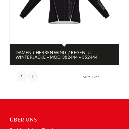
DAMEN + HERREN WIND- / REGEN- U.
WINTERJACKE – MOD. 382444 + 352444
1
2
Seite 1 von 2
ÜBER UNS