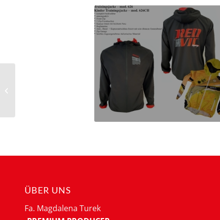
Armbinden
Eisschnelllauf mit
Team- / Vereinslogo
ÜBER UNS
Fa. Magdalena Turek