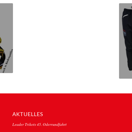
AKTUELLES
Leader Trikots 45. Oderrundfahrt