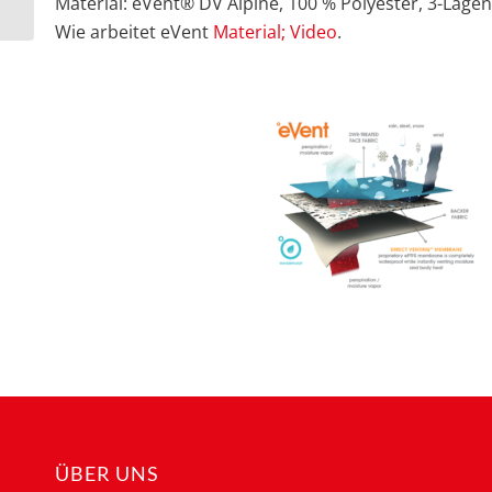
Material: eVent® DV Alpine, 100 % Polyester, 3-Lage
Wie arbeitet eVent
Material; Video
.
ÜBER UNS