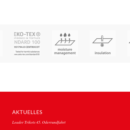
AKTUELLES
Leader Trikots 45. Oderrundfahrt