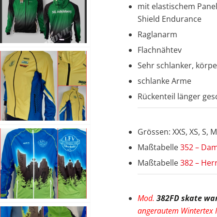
mit elastischem Pane
Shield Endurance
Raglanarm
Flachnähtev
Sehr schlanker, körper
schlanke Arme
Rückenteil länger ges
Grössen: XXS, XS, S, M,
Maßtabelle
352 – Da
Maßtabelle
382 – Her
Mod.
382FD skate wa
angerautem Wintertex Ma