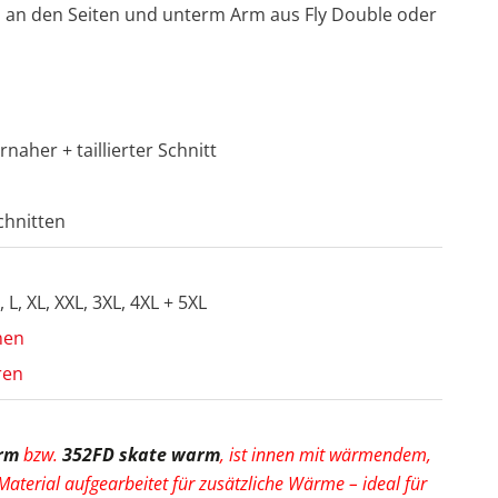
l an den Seiten und unterm Arm aus Fly Double oder
naher + taillierter Schnitt
chnitten
 L, XL, XXL, 3XL, 4XL + 5XL
men
ren
rm
bzw.
352FD skate warm
, ist innen mit wärmendem,
terial aufgearbeitet für zusätzliche Wärme – ideal für