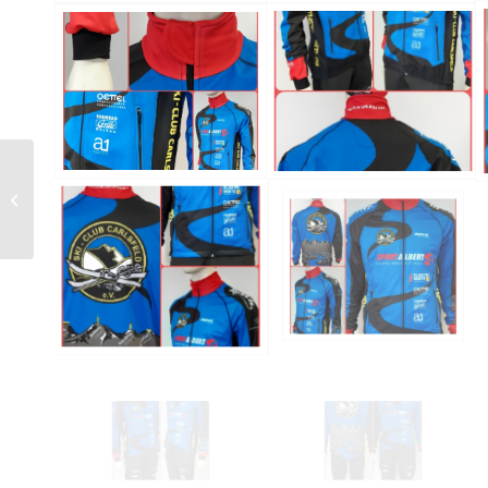
Skate-Rennanzug
Kinder Kurzarm 265CH
+ Langarm 265CH L