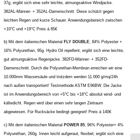
37g,
ergibt sich eine sehr leichte, atmungsaktive Windjacke.
382AL-Männer- + 352AL-Damenschnitt. Diese schützt gegen
leichten Regen und kurze Schauer. Anwendungsbereich zwischen
+10°C und +19°C Preis á 85€
b) Mit dem italienischen Material
FLY DOUBLE
; 84% Polyester +
16% Polyurethan, 95g. Hydro Oil repellent, ergibt sich eine leichte,
gut atmungsaktive Regenjacke. 382FD-Männer- + 352FD-
Damenschnitt. Durch die Polyurethan-Membran erreichen wir eine
10.000mm Wassersäule und trotzdem werden 11.000 g/mq/24h
nach außen transportiert! Testmethode ASTM E96BW. Die Jacke
ist im Anwendungsbereich von +5°C bis +18°C absolut wind- und
kältedicht. Regen wird über einen sehr langen Zeitraum
abgewiesen. Für Rucksäcke bedingt geeignet! Preis á 140€
c) Mit dem italienischen Material
POWER 85
;
96% Polyester+ 4%
Polyurethan
, 260g. Innen leicht aufgeraut, flexibel
, ergibt sich eine