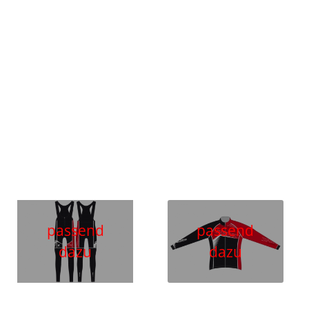
passend
passend
dazu
dazu