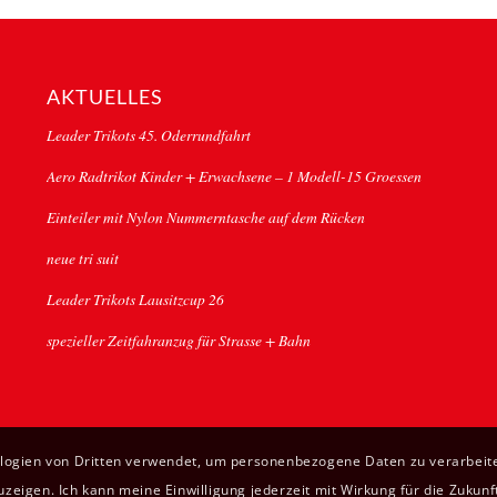
AKTUELLES
Leader Trikots 45. Oderrundfahrt
Aero Radtrikot Kinder + Erwachsene – 1 Modell-15 Groessen
Einteiler mit Nylon Nummerntasche auf dem Rücken
neue tri suit
Leader Trikots Lausitzcup 26
spezieller Zeitfahranzug für Strasse + Bahn
ologien von Dritten verwendet, um personenbezogene Daten zu verarbeite
eigen. Ich kann meine Einwilligung jederzeit mit Wirkung für die Zukunf