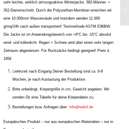
sehr leichte, wirklich atmungsaktive Winterjacke. 382-Männer- +
352-Damenschnitt. Durch die Polyurethan-Membran erreichen wir
eine 10.000mm Wassersäule und trotzdem werden 11.000
g/mq/24h nach außen transportiert! Testmethode ASTM E96BW.
Die Jacke ist im Anwendungsbereich von +8°C bis -15°C absolut
wind- und kältedicht. Regen + Schnee wird über einen sehr langen
Zeitraum abgewiesen. Für Rucksäcke bedingt geeignet! Preis á
185€
L
ieferzeit nach Eingang Deiner Bestellung sind ca. 6-8
Wochen, je nach Auslastung der Produktion.
Bitte unbedingt, Körpergröße in cm, Gewicht angeben. Wir
senden Dir eine Tabelle für deine Körperdaten zu.
Bestellungen bzw. Anfragen über:
info@redvil.de
Europäisches Produkt – nur aus europäischen Materialien – nur in