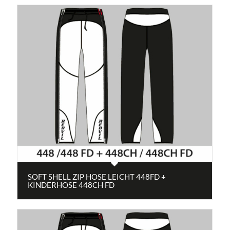
SOFT SHELL ZIP HOSE LEICHT 448FD +
KINDERHOSE 448CH FD