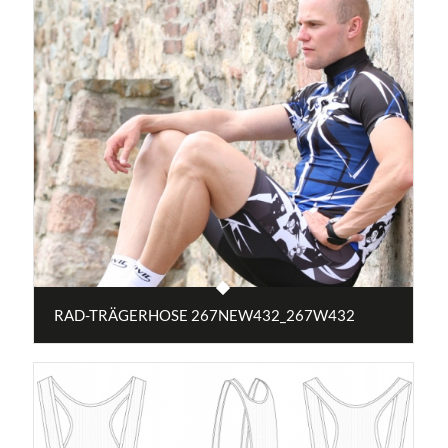
RAD-TRÄGERHOSE 267NEW432_267W432