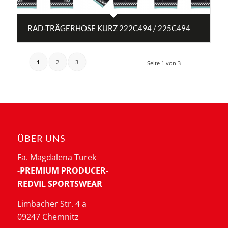
RAD-TRÄGERHOSE KURZ 222C494 / 225C494
1
2
3
Seite 1 von 3
ÜBER UNS
Fa. Magdalena Turek
-PREMIUM PRODUCER-
REDVIL SPORTSWEAR
Limbacher Str. 4 a
09247 Chemnitz