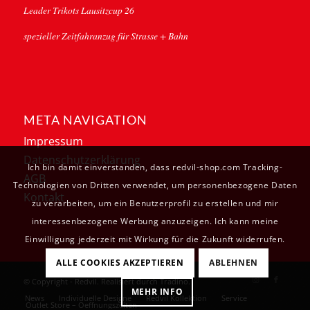
Leader Trikots Lausitzcup 26
spezieller Zeitfahranzug für Strasse + Bahn
META NAVIGATION
Impressum
Datenschutzerklärung
Ich bin damit einverstanden, dass redvil-shop.com Tracking-
AGB
Technologien von Dritten verwendet, um personenbezogene Daten
Kontakt
zu verarbeiten, um ein Benutzerprofil zu erstellen und mir
interessenbezogene Werbung anzuzeigen. Ich kann meine
Einwilligung jederzeit mit Wirkung für die Zukunft widerrufen.
ALLE COOKIES AKZEPTIEREN
ABLEHNEN
© Copyright - Redvil. Realisiert durch
Tradino
.
MEHR INFO
News
Individuelle Designe
Redvil Kollektion
Service
Outlet Store – Oeffnungszeiten