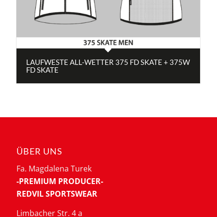
LAUFWESTE ALL-WETTER 375 FD SKATE + 375W
FD SKATE
ÜBER UNS
Fa. Magdalena Turek
-PREMIUM PRODUCER-
REDVIL SPORTSWEAR
Limbacher Str. 4 a