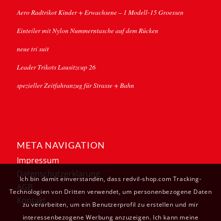
Aero Radtrikot Kinder + Erwachsene – 1 Modell-15 Groessen
Einteiler mit Nylon Nummerntasche auf dem Rücken
neue tri suit
Leader Trikots Lausitzcup 26
spezieller Zeitfahranzug für Strasse + Bahn
META NAVIGATION
Impressum
Datenschutzerklärung
Ich bin damit einverstanden, dass redvil-shop.com Tracking-
AGB
Technologien von Dritten verwendet, um personenbezogene Daten
Kontakt
zu verarbeiten, um ein Benutzerprofil zu erstellen und mir
interessenbezogene Werbung anzuzeigen. Ich kann meine