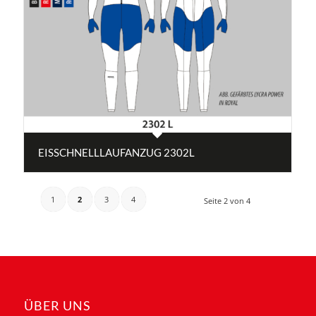
EISSCHNELLLAUFANZUG 2302L
1
2
3
4
Seite 2 von 4
ÜBER UNS